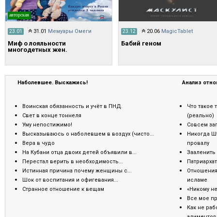
авторская
31.01
Мемуары Омеги
20.06
MagicTablet
23.01
23.12
Миф о лояльности
Бабий геном
многодетных жен.
Наболевшее. Выскажись!
Анализ отн
Воинская обязанность и учёт в ПНД.
Что такое
Свет в конце тоннеля
(реально)
Уму непостижимо!
Совсем за
Высказываюсь о наболевшем в воздух (чисто...
Никогда Шт
Вера в чудо
провалу
На Кубани отца двоих детей объявили в...
Зааленить 
Перестал верить в необходимость...
Патриархат 
Истинная причина почему женщины с...
Отношения
Шок от воспитания и офигевания...
исламе
Странное отношение к вещам
«Никому не
Все мое пр
Как не раб
алиментов