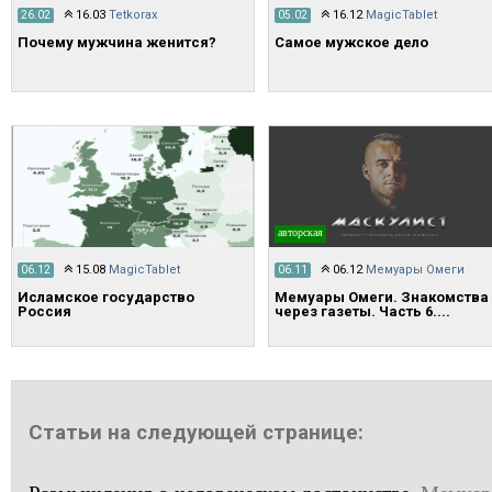
16.03
Tetkorax
16.12
MagicTablet
26.02
05.02
Почему мужчина женится?
Самое мужское дело
авторская
15.08
MagicTablet
06.12
Мемуары Омеги
06.12
06.11
Исламское государство
Мемуары Омеги. Знакомства
Россия
через газеты. Часть 6....
Статьи на следующей странице: