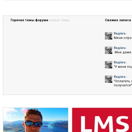
Горячие темы форума
новые темы
Свежие записи 
Вадiмъ:
Меня спрос
Вадiмъ:
Мне даже 
Вадiмъ:
"У меня по
Вадiмъ:
"Оплатить
получится".