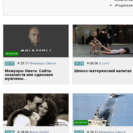
«Родители 
авторская
29.11
Мемуары Омеги
06.06
rt.com
22.11
17.10
Мемуары Омеги. Сайты
Шлюхо-материнский капитал
знакомств или одинокие
мужчины...
авторская
28.06
MagicTablet
24.11
Мемуары Омеги
16.08
15.07