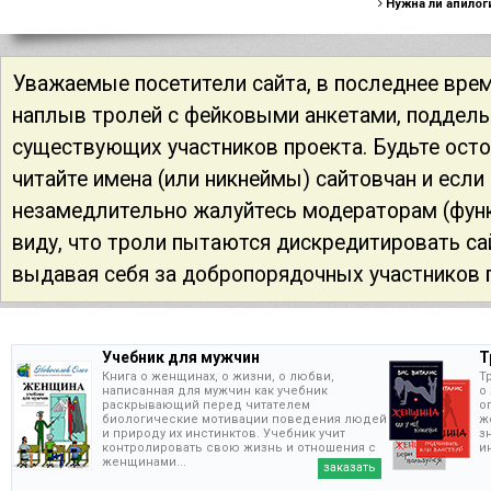
Нужна ли апилог
Уважаемые посетители сайта, в последнее вре
наплыв тролей с фейковыми анкетами, поддел
существующих участников проекта. Будьте ост
читайте имена (или никнеймы) сайтовчан и если
незамедлительно жалуйтесь модераторам (функ
виду, что троли пытаются дискредитировать са
выдавая себя за добропорядочных участников 
Учебник для мужчин
Т
Книга о женщинах, о жизни, о любви,
Т
написанная для мужчин как учебник
о
раскрывающий перед читателем
о
биологические мотивации поведения людей
ж
и природу их инстинктов. Учебник учит
з
контролировать свою жизнь и отношения с
и
женщинами...
заказать