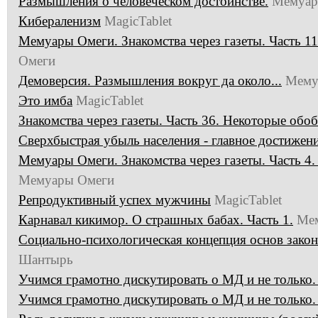
Размышления о человеческом достоинстве.
Мемуар
Кибераленизм
MagicTablet
Мемуары Омеги. Знакомства через газеты. Часть 11
Омеги
Демоверсия. Размышления вокруг да около...
Мему
Это имба
MagicTablet
Знакомства через газеты. Часть 36. Некоторые обо
Сверхбыстрая убыль населения - главное достижен
Мемуары Омеги. Знакомства через газеты. Часть 4
Мемуары Омеги
Репродуктивный успех мужчины
MagicTablet
Карнавал кикимор. О страшных бабах. Часть 1.
Ме
Социально-психологическая концепция основ законо
Шантырь
Учимся грамотно дискутировать о МД и не только. 
Учимся грамотно дискутировать о МД и не только. 