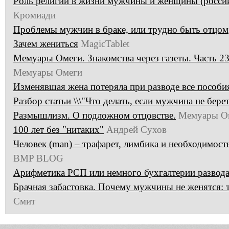
Роль религии в жизни мужчины и женщины (россий
Кромиади
Проблемы мужчин в браке, или трудно быть отцом
Зачем жениться
MagicTablet
Мемуары Омеги. Знакомства через газеты. Часть 2
Мемуары Омеги
Изменявшая жена потеряла при разводе все пособия
Разбор статьи \\\"Что делать, если мужчина не берет 
Размышлизм. О подложном отцовстве.
Мемуары О
100 лет без "нитаких"
Андрей Сухов
Человек (man) – трафарет, лимбика и необходимость
BMP BLOG
Арифметика РСП или немного бухгалтерии развода
Брачная забастовка. Почему мужчины не женятся: 
Смит