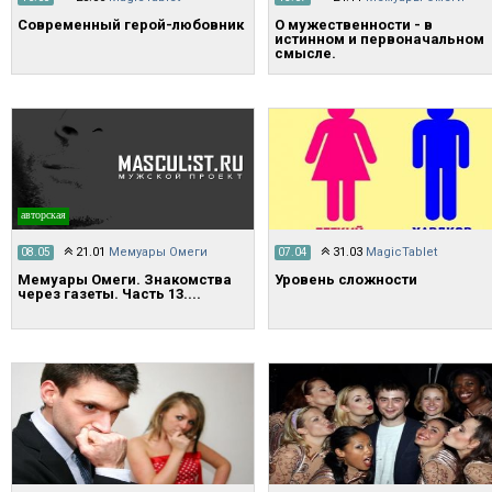
Современный герой-любовник
О мужественности - в
истинном и первоначальном
смысле.
авторская
21.01
Мемуары Омеги
31.03
MagicTablet
08.05
07.04
Мемуары Омеги. Знакомства
Уровень сложности
через газеты. Часть 13....