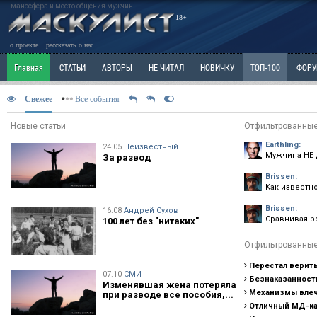
маносфера и место общения мужчин
18+
о проекте
рассказать о нас
Главная
СТАТЬИ
АВТОРЫ
НЕ ЧИТАЛ
НОВИЧКУ
ТОП-100
ФОР
Ветка: Расстаюсь или Развожусь. САНЧАС
Ветка: Наболевшее. Выскажись!
Р
Свежее
Все события
РАЗДЕЛ: Разное
УЧЕБНИК
ТРИЛОГИЯ
ВИТРИНА
КОПИЛКА
ОТНОШ
Новые статьи
Отфильтрованные
Earthling:
24.05
Неизвестный
Мужчина НЕ 
За развод
Brissen:
Как известно
Brissen:
16.08
Андрей Сухов
Сравнивая ро
100 лет без "нитаких"
Отфильтрованные
Перестал верить
07.10
СМИ
Безнаказанност
Изменявшая жена потеряла
Механизмы влеч
при разводе все пособия,...
Отличный МД-ка