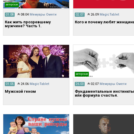
авторская
08.04
Мемуары Омеги
26.09
MagicTablet
01.08
02.07
​Как жить прозревшему
Кого и почему любят женщин
мужчине? Часть 1.
авторская
24.06
MagicTablet
02.07
Мемуары Омеги
01.05
26.03
Мужской геном
Фундаментальные инстинкты
или формула счастья.